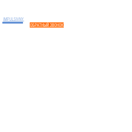
разрешения правообладателя.
Разработка
сайта
IMPULSIVNY.
ОБРАТНЫЙ ЗВОНОК