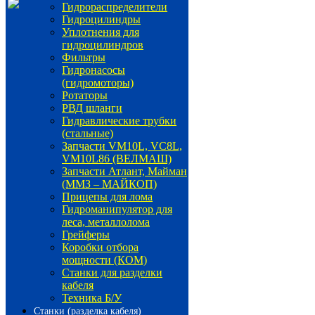
Гидрораспределители
Гидроцилиндры
Уплотнения для
гидроцилиндров
Фильтры
Гидронасосы
(гидромоторы)
Ротаторы
РВД шланги
Гидравлические трубки
(стальные)
Запчасти VM10L, VC8L,
VM10L86 (ВЕЛМАШ)
Запчасти Атлант, Майман
(ММЗ – МАЙКОП)
Прицепы для лома
Гидроманипулятор для
леса, металлолома
Грейферы
Коробки отбора
мощности (КОМ)
Станки для разделки
кабеля
Техника Б/У
Станки (разделка кабеля)