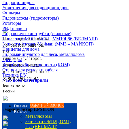
Гидроцилиндры
Уплотнения для гидроцилиндров
Фильтры
Гидронасосы (гидромоторы)
Ротаторы
РВД шланги
Гидравлические трубки (стальные)
Производство и продажа
Запчасти VM10L, VC8L, VM10L86 (ВЕЛМАШ)
Запчасти Атлант, Майман (ММЗ – МАЙКОП)
ломовозов, прицепов,
Прицепы для лома
РВД,
Гидроманипулятор для леса, металлолома
гидроманипуляторов
Грейферы
Коробки отбора мощности (КОМ)
и запчастей к ним для
Станки для разделки кабеля
клиентов по всей России!
Техника Б/У
8-800-250-12-44
> Ко всем категориям
Бесплатно по
России
ОБРАТНЫЙ ЗВОНОК
Главная
анипулятор EPSILON
Каталог
Металловозы
Запчасти ОМТЛ, ОМТ,
ПЛ (ВЕЛМАШ)